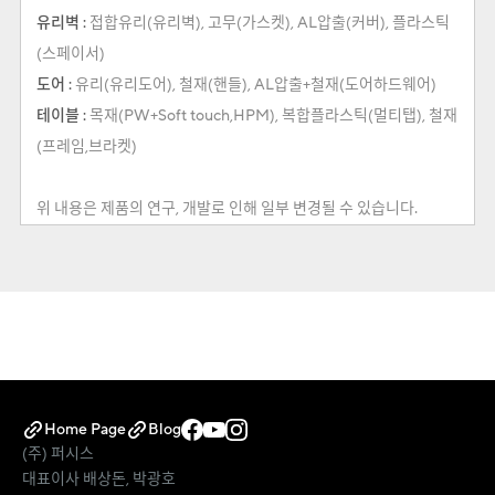
유리벽 :
접합유리(유리벽), 고무(가스켓), AL압출(커버), 플라스틱
(스페이서)
도어 :
유리(유리도어), 철재(핸들), AL압출+철재(도어하드웨어)
테이블 :
목재(PW+Soft touch,HPM), 복합플라스틱(멀티탭), 철재
(프레임,브라켓)
위 내용은 제품의 연구, 개발로 인해 일부 변경될 수 있습니다.
Home Page
Blog
(주) 퍼시스
대표이사 배상돈, 박광호