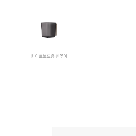
화이트보드용 펜꽂이