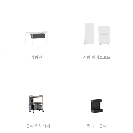
꼴
가림판
경량 화이트보드
트롤리 액세서리
미니 트롤리