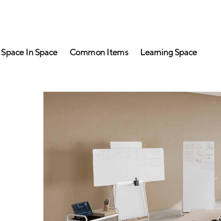
Space In Space
Common Items
Learning Space