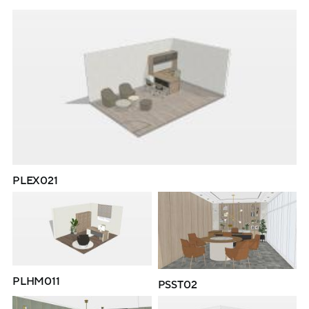
PLEX021
PLHM011
PSST02