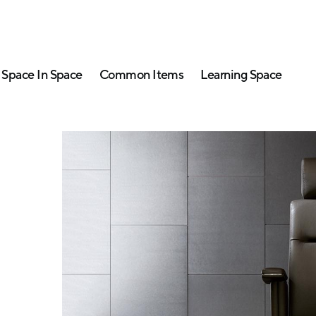
Space In Space
Common Items
Learning Space