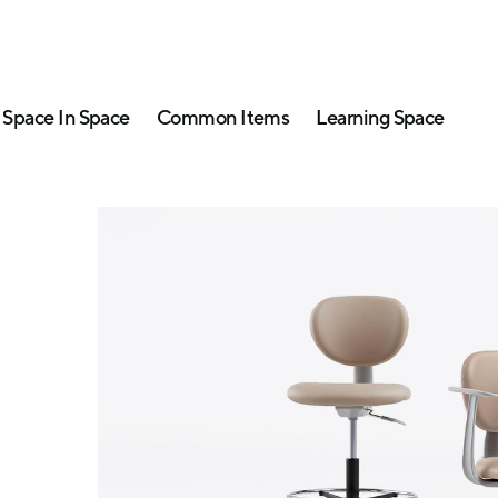
Space In Space
Common Items
Learning Space