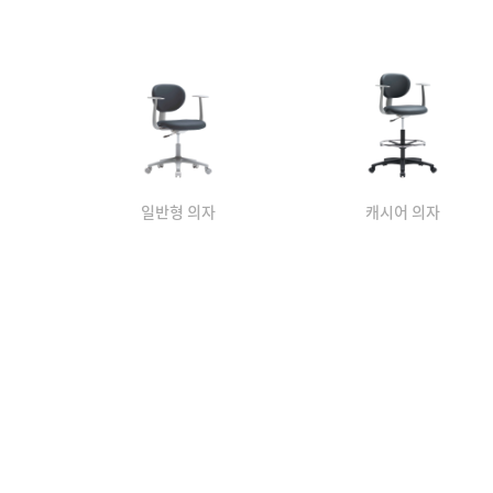
일반형 의자
캐시어 의자