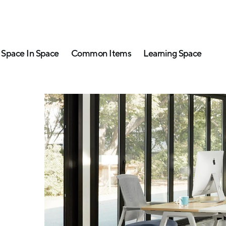
Space In Space
Common Items
Learning Space