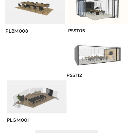
PSST05
PLBM008
PSST12
PLGM001