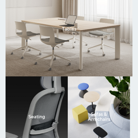
Tables
Sofas &
Seating
Armchairs