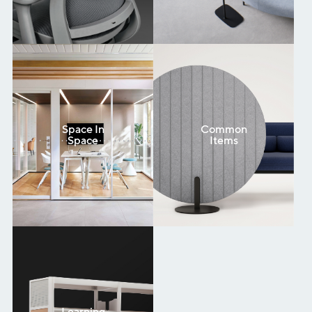
Space In
Common
Space
Items